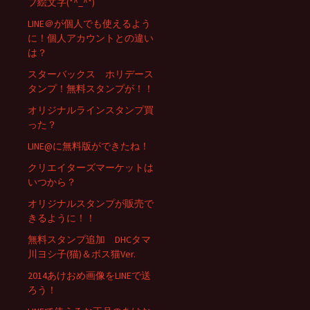
プ絵文字(*^_^*)
LINE＠が個人でも使えるよう
に！個人アカウントとの違い
は？
スターバックス ホリデース
タンプ！無料スタンプが！！
オリジナルラインスタンプ買
った？
LINE@に無料版ができたね！
クリエイターズマーケットは
いつから？
オリジナルスタンプが販売で
きるように！！
無料スタンプ追加 DHCタマ
川ヨシ子(猫)＆ボス猫Ver.
2014あけおめ画像をLINEで送
ろう！