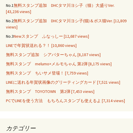
No.1
無料スタンプ追加 DHCタマ川ヨシ子（猫）大盛りVer.
[43,236 views]
No.2
無料スタンプ追加 DHCタマ川ヨシ子(猫)＆ボス猫Ver.
[12,809
views]
No.3
Newスタンプ ふなっしー
[12,687 views]
LINEで年賀状送れる？！
[10,860 views]
無料スタンプ追加 シアバターちゃん
[8,187 views]
無料スタンプ melumo×メルモちゃん 第2弾
[8,175 views]
無料スタンプ ちいサメ登場！
[7,759 views]
LINEに送れる年賀状画像のグリーティングカード
[7,521 views]
無料スタンプ TOYOTOWN 第2弾
[7,453 views]
PCでLINEを使う方法 もちろんスタンプも使えるよ
[7,314 views]
カテゴリー