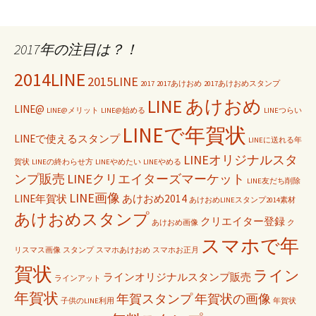
2017年の注目は？！
2014LINE
2015LINE
2017
2017あけおめ
2017あけおめスタンプ
LINE あけおめ
LINE@
LINE@メリット
LINE@始める
LINEつらい
LINEで年賀状
LINEで使えるスタンプ
LINEに送れる年
LINEオリジナルスタ
賀状
LINEの終わらせ方
LINEやめたい
LINEやめる
ンプ販売
LINEクリエイターズマーケット
LINE友だち削除
LINE画像
LINE年賀状
あけおめ2014
あけおめLINEスタンプ2014素材
あけおめスタンプ
クリエイター登録
あけおめ画像
ク
スマホで年
リスマス画像
スタンプ
スマホあけおめ
スマホお正月
賀状
ライン
ラインオリジナルスタンプ販売
ラインアット
年賀状
年賀スタンプ
年賀状の画像
子供のLINE利用
年賀状