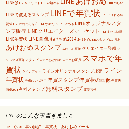
LINE あけおめ
LINE@
LINE@メリット
LINE@始める
LINEつらい
LINEで年賀状
LINEで使えるスタンプ
LINEに送れる年
LINEオリジナルスタ
賀状
LINEの終わらせ方
LINEやめたい
LINEやめる
ンプ販売
LINEクリエイターズマーケット
LINE友だち削除
LINE画像
LINE年賀状
あけおめ2014
あけおめLINEスタンプ2014素材
あけおめスタンプ
クリエイター登録
あけおめ画像
ク
スマホで年
リスマス画像
スタンプ
スマホあけおめ
スマホお正月
賀状
ライン
ラインオリジナルスタンプ販売
ラインアット
年賀状
年賀スタンプ
年賀状の画像
子供のLINE利用
年賀状
無料スタンプ
有料スタンプ
画像2014
電話番号
LINEのこんな事書きました
LINEで2017年の挨拶、年賀状、あけおめメール