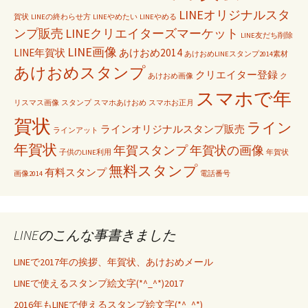
LINEオリジナルスタ
賀状
LINEの終わらせ方
LINEやめたい
LINEやめる
ンプ販売
LINEクリエイターズマーケット
LINE友だち削除
LINE画像
LINE年賀状
あけおめ2014
あけおめLINEスタンプ2014素材
あけおめスタンプ
クリエイター登録
あけおめ画像
ク
スマホで年
リスマス画像
スタンプ
スマホあけおめ
スマホお正月
賀状
ライン
ラインオリジナルスタンプ販売
ラインアット
年賀状
年賀スタンプ
年賀状の画像
子供のLINE利用
年賀状
無料スタンプ
有料スタンプ
画像2014
電話番号
LINEのこんな事書きました
LINEで2017年の挨拶、年賀状、あけおめメール
LINEで使えるスタンプ絵文字(*^_^*)2017
2016年もLINEで使えるスタンプ絵文字(*^_^*)