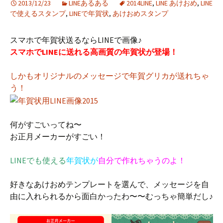
2013/12/23
LINEあるある
2014LINE
,
LINE あけおめ
,
LINE
で使えるスタンプ
,
LINEで年賀状
,
あけおめスタンプ
スマホで年賀状送るならLINEで画像♪
スマホでLINEに送れる高画質の年賀状が登場！
しかもオリジナルのメッセージで年賀グリカが送れちゃ
う！
何がすごいってね〜
お正月メーカーがすごい！
LINEでも使える
年賀状が
自分で作れちゃうのよ！
好きなあけおめテンプレートを選んで、メッセージを自
由に入れられるから面白かったわ〜〜むっちゃ簡単だし♪