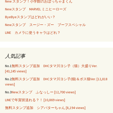
New スタンプ！小学館のおぼっちゃまくん
Newスタンプ MARVEL ミニヒーローズ
ByeByeスタンプはどれがいい？
Newスタンプ スージー・ズー ブーフスペシャル
LINE カメラに使うキャラはどれ？
人気記事
No.1
無料スタンプ追加 DHCタマ川ヨシ子（猫）大盛りVer.
[43,245 views]
No.2
無料スタンプ追加 DHCタマ川ヨシ子(猫)＆ボス猫Ver.
[12,818
views]
No.3
Newスタンプ ふなっしー
[12,700 views]
LINEで年賀状送れる？！
[10,869 views]
無料スタンプ追加 シアバターちゃん
[8,194 views]