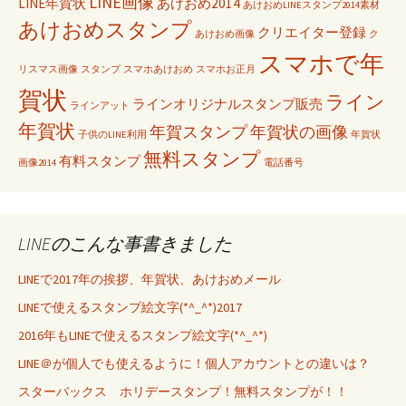
LINE画像
LINE年賀状
あけおめ2014
あけおめLINEスタンプ2014素材
あけおめスタンプ
クリエイター登録
あけおめ画像
ク
スマホで年
リスマス画像
スタンプ
スマホあけおめ
スマホお正月
賀状
ライン
ラインオリジナルスタンプ販売
ラインアット
年賀状
年賀スタンプ
年賀状の画像
子供のLINE利用
年賀状
無料スタンプ
有料スタンプ
画像2014
電話番号
LINEのこんな事書きました
LINEで2017年の挨拶、年賀状、あけおめメール
LINEで使えるスタンプ絵文字(*^_^*)2017
2016年もLINEで使えるスタンプ絵文字(*^_^*)
LINE＠が個人でも使えるように！個人アカウントとの違いは？
スターバックス ホリデースタンプ！無料スタンプが！！