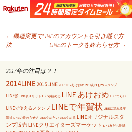
←
機種変更でLINEのアカウントを引き継ぐ方
法
LINEのトークを終わらせ方
→
投稿ナビゲーション
2017年の注目は？！
2014LINE
2015LINE
2017
2017あけおめ
2017あけおめスタンプ
LINE あけおめ
LINE@
LINE@メリット
LINE@始める
LINEつらい
LINEで年賀状
LINEで使えるスタンプ
LINEに送れる年
LINEオリジナルスタ
賀状
LINEの終わらせ方
LINEやめたい
LINEやめる
ンプ販売
LINEクリエイターズマーケット
LINE友だち削除