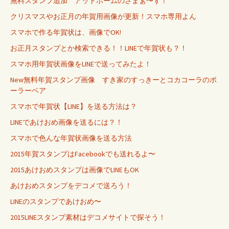
無料スタンプ追加 アットホームのさまぁ〜ず！
クリスマスやお正月の年賀用画像が更新！スマホ専用よん
スマホで作る年賀状は、画像でOK!
お正月スタンプとか検索できる！！LINEで年賀状も？！
スマホ用年賀状画像をLINEで送ってみたよ！
New無料年賀スタンプ画像 すき家のすっきーとコカコーラのポ
ーラーベア
スマホで年賀状【LINE】を送る方法は？
LINEであけおめ画像を送るには？！
スマホで色んな年賀状画像を送る方法
2015年賀スタンプはFacebookでも送れるよ〜
2015あけおめスタンプは画像でLINEもOK
あけおめスタンプをデコメで送ろう！
LINEのスタンプであけおめ〜
2015LINEスタンプ素材はデコメサイトで探そう！