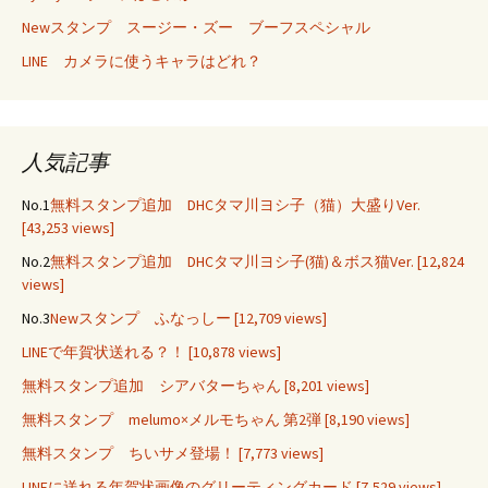
Newスタンプ スージー・ズー ブーフスペシャル
LINE カメラに使うキャラはどれ？
人気記事
No.1
無料スタンプ追加 DHCタマ川ヨシ子（猫）大盛りVer.
[43,253 views]
No.2
無料スタンプ追加 DHCタマ川ヨシ子(猫)＆ボス猫Ver.
[12,824
views]
No.3
Newスタンプ ふなっしー
[12,709 views]
LINEで年賀状送れる？！
[10,878 views]
無料スタンプ追加 シアバターちゃん
[8,201 views]
無料スタンプ melumo×メルモちゃん 第2弾
[8,190 views]
無料スタンプ ちいサメ登場！
[7,773 views]
LINEに送れる年賀状画像のグリーティングカード
[7,529 views]