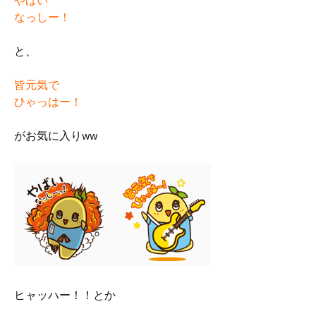
やばい
なっしー！
と、
皆元気で
ひゃっはー！
がお気に入りww
ヒャッハー！！とか