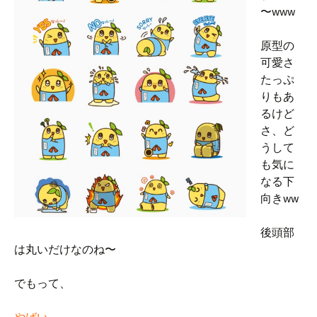
〜www
原型の
可愛さ
たっぷ
りもあ
るけど
さ、ど
うして
も気に
なる下
向きww
後頭部
は丸いだけなのね〜
でもって、