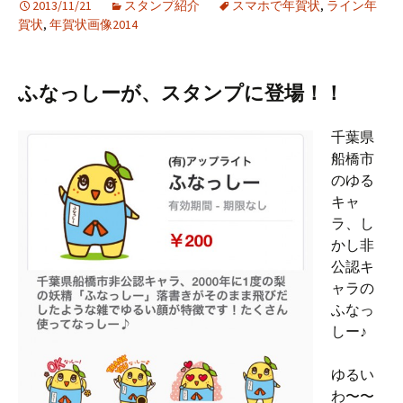
2013/11/21
スタンプ紹介
スマホで年賀状
,
ライン年
賀状
,
年賀状画像2014
ふなっしーが、スタンプに登場！！
千葉県
船橋市
のゆる
キャ
ラ、し
かし非
公認キ
ャラの
ふなっ
しー♪
ゆるい
わ〜〜