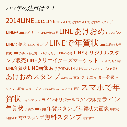
2017年の注目は？！
2014LINE
2015LINE
2017
2017あけおめ
2017あけおめスタンプ
LINE あけおめ
LINE@
LINE@メリット
LINE@始める
LINEつらい
LINEで年賀状
LINEで使えるスタンプ
LINEに送れる年
LINEオリジナルスタ
賀状
LINEの終わらせ方
LINEやめたい
LINEやめる
ンプ販売
LINEクリエイターズマーケット
LINE友だち削除
LINE画像
LINE年賀状
あけおめ2014
あけおめLINEスタンプ2014素材
あけおめスタンプ
クリエイター登録
あけおめ画像
ク
スマホで年
リスマス画像
スタンプ
スマホあけおめ
スマホお正月
賀状
ライン
ラインオリジナルスタンプ販売
ラインアット
年賀状
年賀スタンプ
年賀状の画像
子供のLINE利用
年賀状
無料スタンプ
有料スタンプ
画像2014
電話番号